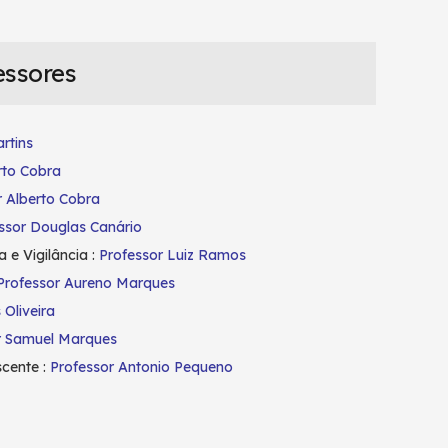
essores
rtins
rto Cobra
r Alberto Cobra
ssor Douglas Canário
e Vigilância :
Professor Luiz Ramos
Professor Aureno Marques
 Oliveira
r Samuel Marques
scente :
Professor Antonio Pequeno