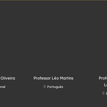
 Oliveira
Professor Léo Martins
Prof
L
enal
Português