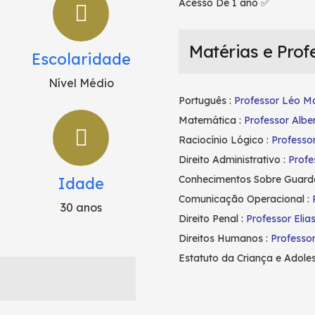
Acesso De 1 ano ✅
Matérias e Prof
Escolaridade
Nível Médio
Português :
Professor Léo Ma
Matemática :
Professor Albe
Raciocínio Lógico :
Professo
Direito Administrativo :
Profe
Conhecimentos Sobre Guarda 
Idade
Comunicação Operacional :
30 anos
Direito Penal :
Professor Elias
Direitos Humanos :
Professo
Estatuto da Criança e Adole