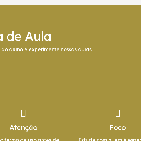
a de Aula
do aluno e experimente nossas aulas
Atenção
Foco
 o termo de uso antes de
Estude com quem é espec