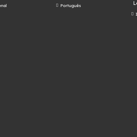
L
enal
Português