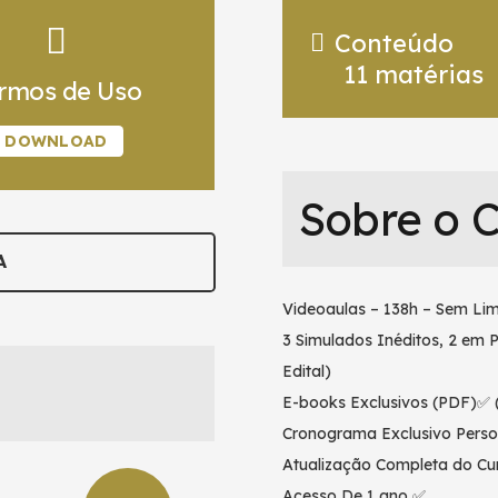
Conteúdo
11
matérias
rmos de Uso
DOWNLOAD
Sobre o 
A
Videoaulas – 138h – Sem Lim
3 Simulados Inéditos, 2 em 
Edital)
E-books Exclusivos (PDF)✅ (
Cronograma Exclusivo Perso
Atualização Completa do Cur
Acesso De 1 ano ✅