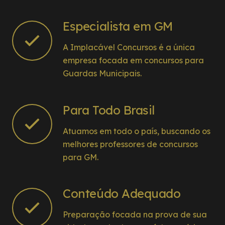
minha aprovação.
A Implacável não abandona o aluno e como
Especialista em GM
diz o Professor Elias: pegamos na sua mão e
levamos a tão sonhada aprovação.
A Implacável Concursos é a única
Dito e feito.
empresa focada em concursos para
Obrigado Implacável !!!
Guardas Municipais.
Para Todo Brasil
Atuamos em todo o país, buscando os
melhores professores de concursos
para GM.
Conteúdo Adequado
Preparação focada na prova de sua