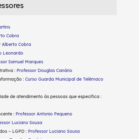
essores
rtins
rto Cobra
r Alberto Cobra
lo Leonardo
ssor Samuel Marques
rativa :
Professor Douglas Canário
Informação :
Curso Guarda Municipal de Telêmaco
idade de atendimento às pessoas que especifica :
scente :
Professor Antonio Pequeno
essor Luciano Sousa
ados – LGPD :
Professor Luciano Sousa