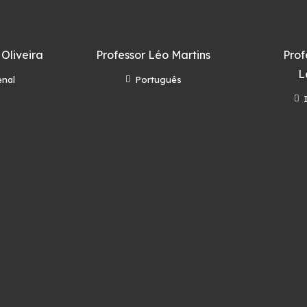
 Oliveira
Professor Léo Martins
Prof
L
enal
Português