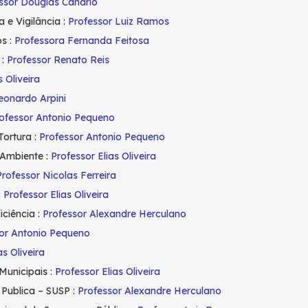
ssor Douglas Canário
e Vigilância :
Professor Luiz Ramos
s :
Professora Fernanda Feitosa
 :
Professor Renato Reis
s Oliveira
eonardo Arpini
ofessor Antonio Pequeno
Tortura :
Professor Antonio Pequeno
 Ambiente :
Professor Elias Oliveira
Professor Nicolas Ferreira
:
Professor Elias Oliveira
ciência :
Professor Alexandre Herculano
or Antonio Pequeno
as Oliveira
Municipais :
Professor Elias Oliveira
Publica – SUSP :
Professor Alexandre Herculano