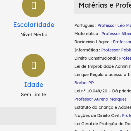
Matérias e Prof
Escolaridade
Português :
Professor Léo Ma
Matemática :
Professor Albe
Nível Médio
Raciocínio Lógico :
Professo
Informática :
Professor Pab
Direito Constitucional :
Profe
Lei de Improbidade Administ
Lei que Regula o acesso a 
Borba-PR
Idade
Lei n° 10.048/20 – Dá prior
Sem Limite
Professor Aureno Marques
Estatuto da Criança e Adole
Noções de Direito Civil :
Prof
Lei Geral de Proteção de D