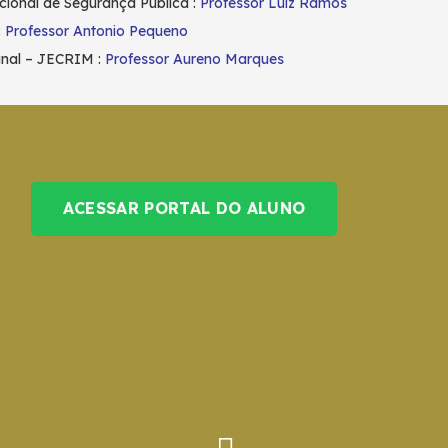
cional de Segurança Pública :
Professor Luiz Ramos
:
Professor Antonio Pequeno
minal – JECRIM :
Professor Aureno Marques
ACESSAR PORTAL DO ALUNO