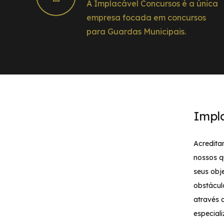
A Implacável Concursos é a única
empresa focada em concursos
para Guardas Municipais.
Impl
Acredita
nossos q
seus obj
obstácul
através 
especial