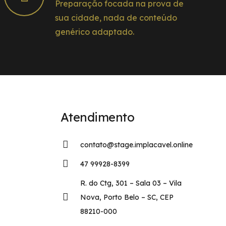
Preparação focada na prova de
sua cidade, nada de conteúdo
genérico adaptado.
Atendimento
contato@stage.implacavel.online
47 99928-8399
R. do Ctg, 301 – Sala 03 – Vila
Nova, Porto Belo – SC, CEP
88210-000