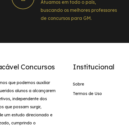
Atuamos em todo o país,
buscando os melhores professores
de concursos para GM.
acável Concursos
Institucional
mos que podemos auxiliar
Sobre
ueridos alunos a alcançarem
Termos de Uso
etivos, independente dos
os que possam surgir,
de um estudo direcionado e
izado, cumprindo o