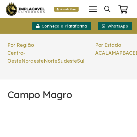
Área do Aluno
Conheça a Plataforma
WhatsApp
Por Região
Por Estado
Centro-
AC
AL
AM
AP
BA
CE
Oeste
Nordeste
Norte
Sudeste
Sul
Campo Magro