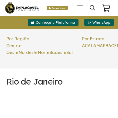
Área do Aluno
Conheça a Plataforma
WhatsApp
Por Região
Por Estado
Centro-
AC
AL
AM
AP
BA
CE
Oeste
Nordeste
Norte
Sudeste
Sul
Rio de Janeiro