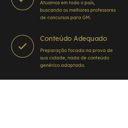
Atuamos em todo o país,
buscando os melhores professores
de concursos para GM.
Conteúdo Adequado
Preparação focada na prova de
sua cidade, nada de conteúdo
genérico adaptado.