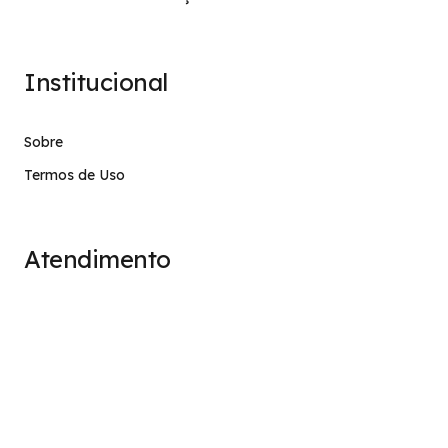
Institucional
Sobre
Termos de Uso
Atendimento
contato@stage.implacavel.online
47 99928-8399
R. do Ctg, 301 – Sala 03 – Vila Nova, Porto Belo – SC,
CEP 88210-000