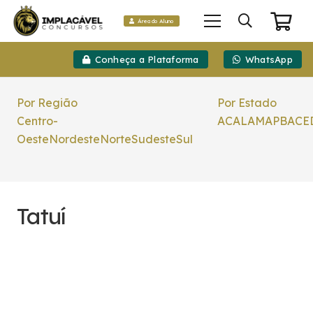
Área do Aluno
Conheça a Plataforma
WhatsApp
Por Região
Por Estado
Centro-
AC
AL
AM
AP
BA
CE
Oeste
Nordeste
Norte
Sudeste
Sul
Tatuí