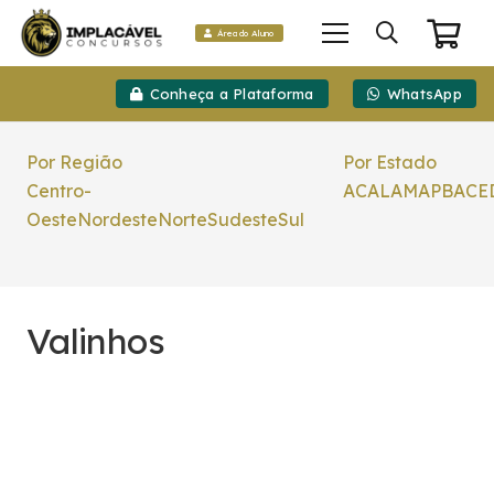
Área do Aluno
Conheça a Plataforma
WhatsApp
Por Região
Por Estado
Centro-
AC
AL
AM
AP
BA
CE
Oeste
Nordeste
Norte
Sudeste
Sul
Valinhos