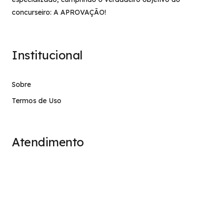
concurseiro: A APROVAÇÃO!
Institucional
Sobre
Termos de Uso
Atendimento
contato@stage.implacavel.online
47 99928-8399
R. do Ctg, 301 – Sala 03 – Vila Nova, Porto Belo – SC,
CEP 88210-000