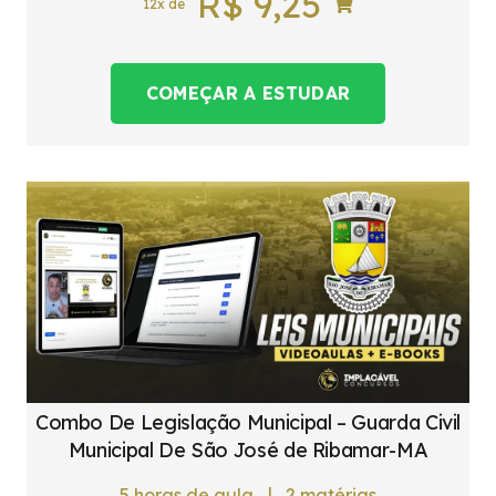
R$
9,25
12x de
COMEÇAR A ESTUDAR
Combo De Legislação Municipal – Guarda Civil
Municipal De São José de Ribamar-MA
|
5
horas de aula
2
matérias