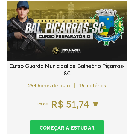
Curso Guarda Municipal de Balneário Piçarras-
SC
|
254
horas de aula
16
matérias
R$
51,74
12x de
COMEÇAR A ESTUDAR