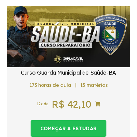
Curso Guarda Municipal de Saúde-BA
|
173
horas de aula
15
matérias
R$
42,10
12x de
COMEÇAR A ESTUDAR