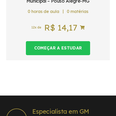
Municipal – Pouso Alegre-MG
|
0
horas de aula
0
matérias
R$
14,17
12x de
COMEÇAR A ESTUDAR
Especialista em GM