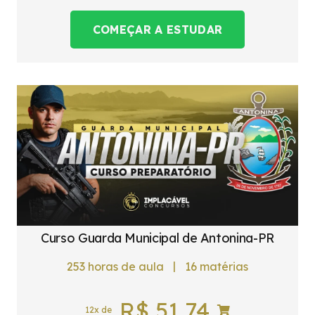
COMEÇAR A ESTUDAR
Curso Guarda Municipal de Antonina-PR
|
253
horas de aula
16
matérias
R$
51,74
12x de