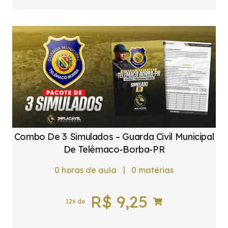
Combo De 3 Simulados – Guarda Civil Municipal
De Telêmaco-Borba-PR
|
0
horas de aula
0
matérias
R$
9,25
12x de