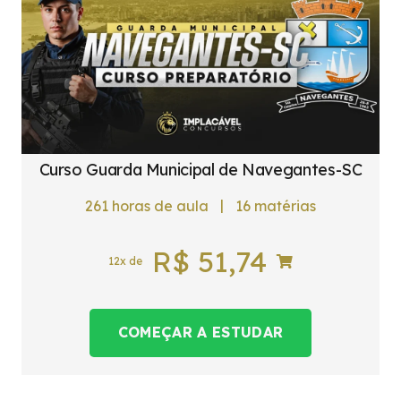
Curso Guarda Municipal de Navegantes-SC
|
261
horas de aula
16
matérias
R$
51,74
12x de
COMEÇAR A ESTUDAR