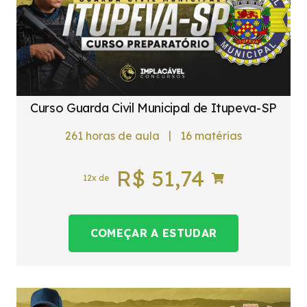
Curso Guarda Civil Municipal de Itupeva-SP
|
261
horas de aula
16
matérias
R$
51,74
12x de
COMEÇAR A ESTUDAR