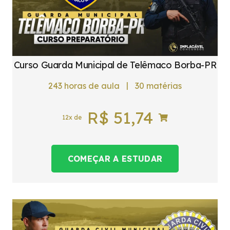
Curso Guarda Municipal de Telêmaco Borba-PR
|
243
horas de aula
30
matérias
R$
51,74
12x de
COMEÇAR A ESTUDAR