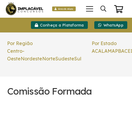
Área do Aluno
Conheça a Plataforma
WhatsApp
Por Região
Por Estado
Centro-
AC
AL
AM
AP
BA
CE
Oeste
Nordeste
Norte
Sudeste
Sul
Comissão Formada