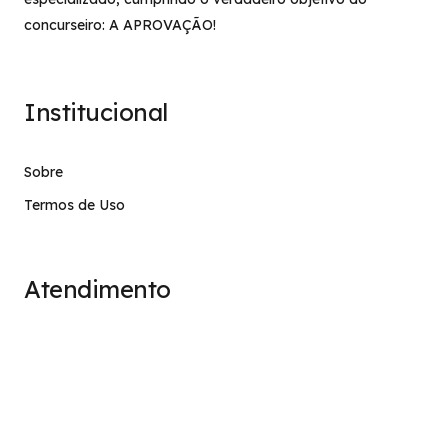
concurseiro: A APROVAÇÃO!
Institucional
Sobre
Termos de Uso
Atendimento
contato@stage.implacavel.online
47 99928-8399
R. do Ctg, 301 – Sala 03 – Vila Nova, Porto Belo – SC,
CEP 88210-000