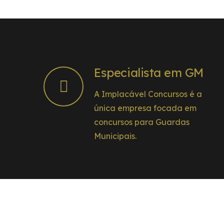
Especialista em GM
A Implacável Concursos é a
única empresa focada em
concursos para Guardas
Municipais.