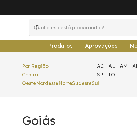
Produtos
Aprovações
No
Por Região
AC
AL
AM
A
Centro-
SP
TO
Oeste
Nordeste
Norte
Sudeste
Sul
Goiás