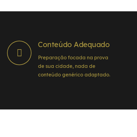
Conteúdo Adequado
Preparação focada na prova
de sua cidade, nada de
conteúdo genérico adaptado.