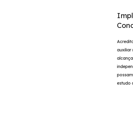
Impl
Conc
Acredi
auxiliar
alcança
indepen
possam 
estudo 
especia
verdade
concurs