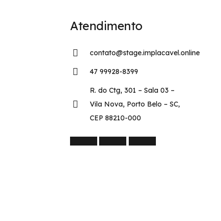
Atendimento
contato@stage.implacavel.online
47 99928-8399
R. do Ctg, 301 – Sala 03 –
Vila Nova, Porto Belo – SC,
CEP 88210-000