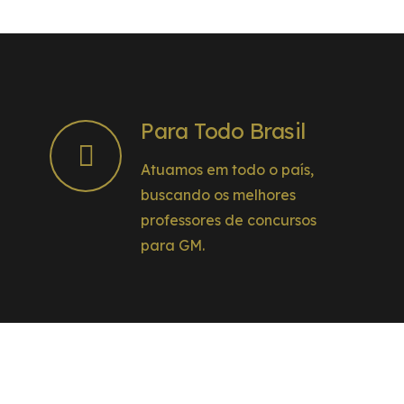
Para Todo Brasil
Atuamos em todo o país,
buscando os melhores
professores de concursos
para GM.