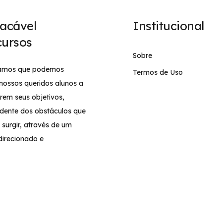
acável
Institucional
ursos
Sobre
tamos que podemos
Termos de Uso
 nossos queridos alunos a
rem seus objetivos,
dente dos obstáculos que
surgir, através de um
direcionado e
lizado, cumprindo o
iro objetivo do
eiro: A APROVAÇÃO!