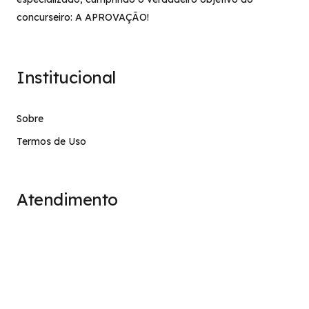
concurseiro: A APROVAÇÃO!
Institucional
Sobre
Termos de Uso
Atendimento
contato@stage.implacavel.online
47 99928-8399
R. do Ctg, 301 – Sala 03 – Vila Nova, Porto Belo – SC,
CEP 88210-000