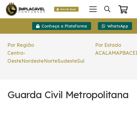
Área do Aluno
Conheça a Plataforma
WhatsApp
Por Região
Por Estado
Centro-
AC
AL
AM
AP
BA
CE
Oeste
Nordeste
Norte
Sudeste
Sul
Guarda Civil Metropolitana