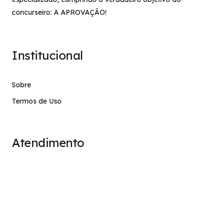
concurseiro: A APROVAÇÃO!
Institucional
Sobre
Termos de Uso
Atendimento
contato@stage.implacavel.online
47 99928-8399
R. do Ctg, 301 – Sala 03 – Vila Nova, Porto Belo – SC,
CEP 88210-000