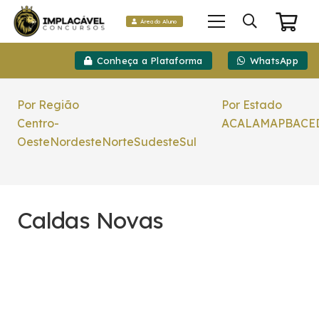
Área do Aluno
Conheça a Plataforma
WhatsApp
Por Região
Por Estado
Centro-
AC
AL
AM
AP
BA
CE
Oeste
Nordeste
Norte
Sudeste
Sul
Caldas Novas