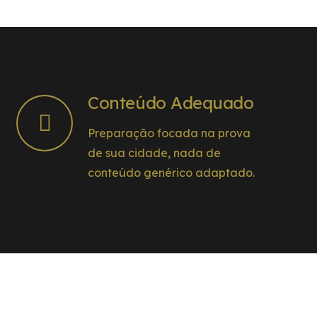
Conteúdo Adequado
Preparação focada na prova
de sua cidade, nada de
conteúdo genérico adaptado.