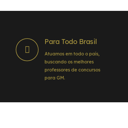
Para Todo Brasil
Atuamos em todo o país,
buscando os melhores
professores de concursos
para GM.