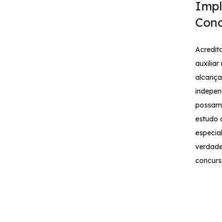
Impl
Conc
Acredi
auxiliar
alcança
indepen
possam 
estudo 
especia
verdade
concurs