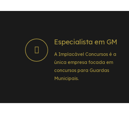
Especialista em GM
A Implacável Concursos é a
única empresa focada em
concursos para Guardas
Municipais.