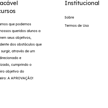
acável
Institucional
ursos
Sobre
tamos que podemos
Termos de Uso
 nossos queridos alunos a
rem seus objetivos,
dente dos obstáculos que
surgir, através de um
direcionado e
lizado, cumprindo o
iro objetivo do
eiro: A APROVAÇÃO!
Copyright©2026 Implacável Concursos – Todos os direitos reservado