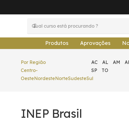
Produtos
Aprovações
No
Por Região
AC
AL
AM
A
Centro-
SP
TO
Oeste
Nordeste
Norte
Sudeste
Sul
INEP Brasil