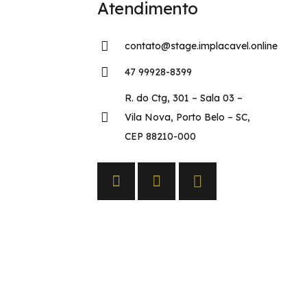
Atendimento
contato@stage.implacavel.online
47 99928-8399
R. do Ctg, 301 – Sala 03 –
Vila Nova, Porto Belo – SC,
CEP 88210-000
s