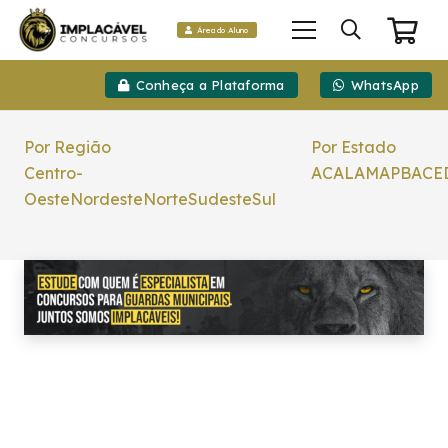
Área do Aluno
Conheça a Plataforma
WhatsApp
Por Região
Por Estado
Centro-
AC
AL
AM
AP
BA
CE
Oeste
Nordeste
Norte
Sudeste
Sul