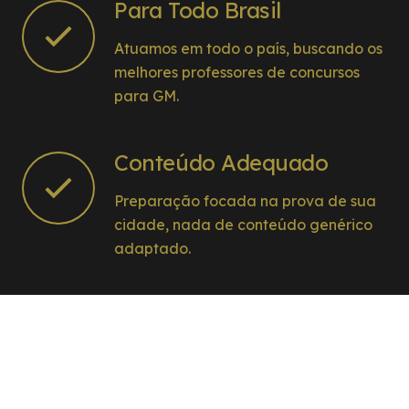
Para Todo Brasil
Atuamos em todo o país, buscando os
melhores professores de concursos
para GM.
Conteúdo Adequado
Preparação focada na prova de sua
cidade, nada de conteúdo genérico
adaptado.