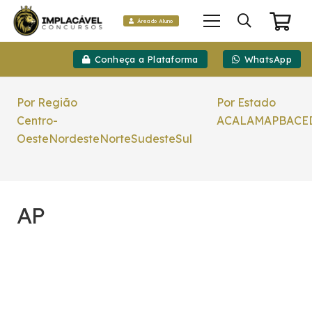
Área do Aluno
Conheça a Plataforma
WhatsApp
Por Região
Por Estado
Centro-
AC
AL
AM
AP
BA
CE
Oeste
Nordeste
Norte
Sudeste
Sul
AP