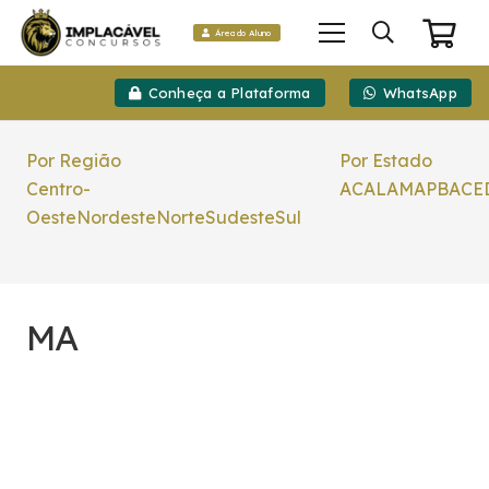
Área do Aluno
Conheça a Plataforma
WhatsApp
Por Região
Por Estado
Centro-
AC
AL
AM
AP
BA
CE
Oeste
Nordeste
Norte
Sudeste
Sul
MA