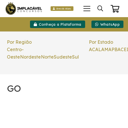
Área do Aluno
Conheça a Plataforma
WhatsApp
Por Região
Por Estado
Centro-
AC
AL
AM
AP
BA
CE
Oeste
Nordeste
Norte
Sudeste
Sul
GO