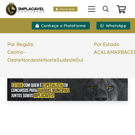
Área do Aluno
Conheça a Plataforma
WhatsApp
Por Região
Por Estado
Centro-
AC
AL
AM
AP
BA
CE
Oeste
Nordeste
Norte
Sudeste
Sul