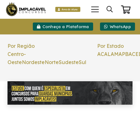
Área do Aluno
Conheça a Plataforma
WhatsApp
Por Região
Por Estado
Centro-
AC
AL
AM
AP
BA
CE
Oeste
Nordeste
Norte
Sudeste
Sul