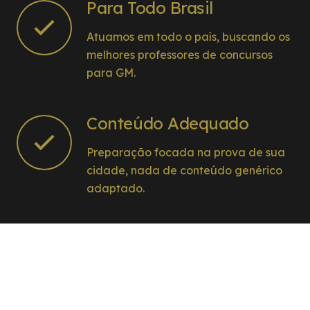
Para Todo Brasil
Atuamos em todo o país, buscando os
melhores professores de concursos
para GM.
Conteúdo Adequado
Preparação focada na prova de sua
cidade, nada de conteúdo genérico
adaptado.