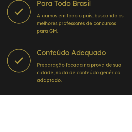
Para Todo Brasil
Atuamos em todo o país, buscando os
melhores professores de concursos
para GM.
Conteúdo Adequado
Preparação focada na prova de sua
cidade, nada de conteúdo genérico
adaptado.