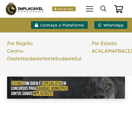
Área do Aluno
Conheça a Plataforma
WhatsApp
Por Região
Por Estado
Centro-
AC
AL
AM
AP
BA
CE
Oeste
Nordeste
Norte
Sudeste
Sul