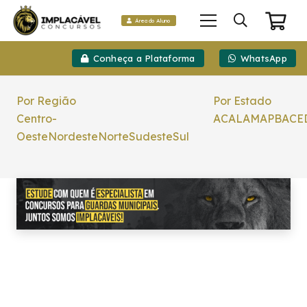
Área do Aluno
Conheça a Plataforma
WhatsApp
Por Região
Por Estado
Centro-
AC
AL
AM
AP
BA
CE
Oeste
Nordeste
Norte
Sudeste
Sul