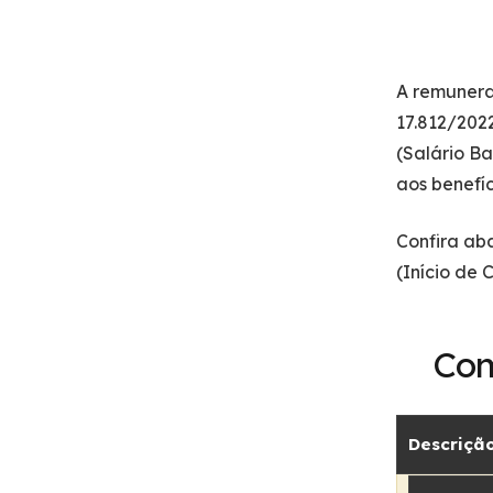
A remunera
17.812/2022
(Salário B
aos benefíc
Confira ab
(Início de 
Com
Descriçã