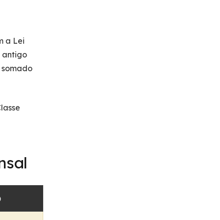
 a Lei
 antigo
 é somado
lasse
nsal
)