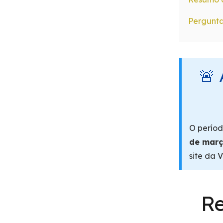
Pergunta
🚨
O períod
de març
site da 
R