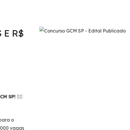
 E R$
CM SP!
👮‍♂️
 para o
2.000 vagas