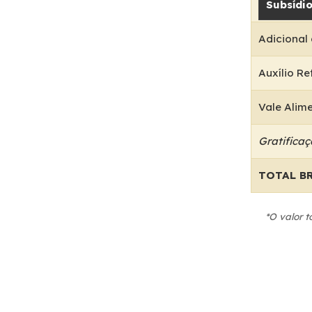
Subsídi
Adicional
Auxílio R
Vale Alim
Gratificaç
TOTAL B
*O valor 