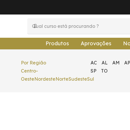
Produtos
Aprovações
No
Por Região
AC
AL
AM
A
Centro-
SP
TO
Oeste
Nordeste
Norte
Sudeste
Sul