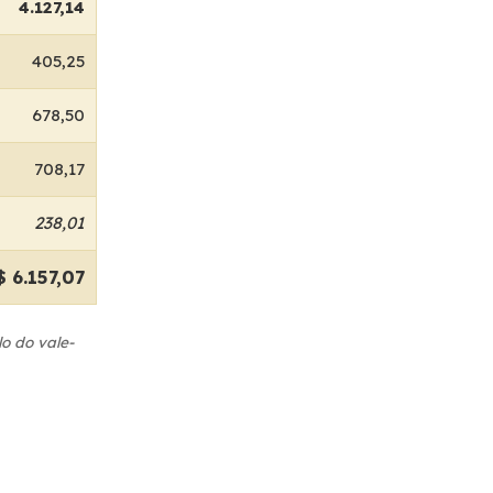
4.127,14
405,25
678,50
708,17
238,01
$ 6.157,07
o do vale-