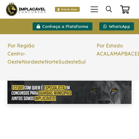
Área do Aluno
Conheça a Plataforma
WhatsApp
Por Região
Por Estado
Centro-
AC
AL
AM
AP
BA
CE
Oeste
Nordeste
Norte
Sudeste
Sul