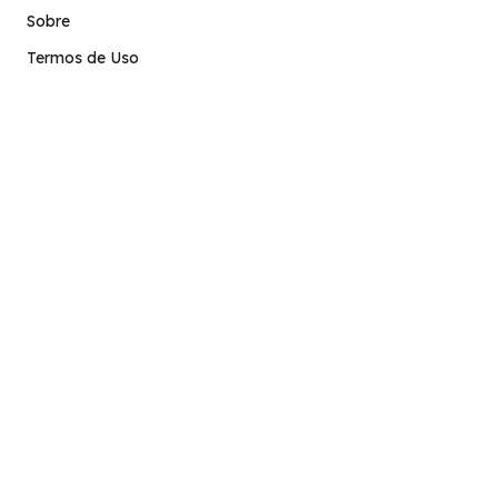
Sobre
Termos de Uso
Atendimento
contato@stage.implacavel.online
47 99928-8399
R. do Ctg, 301 – Sala 03 – Vila Nova, Porto Belo – SC,
CEP 88210-000