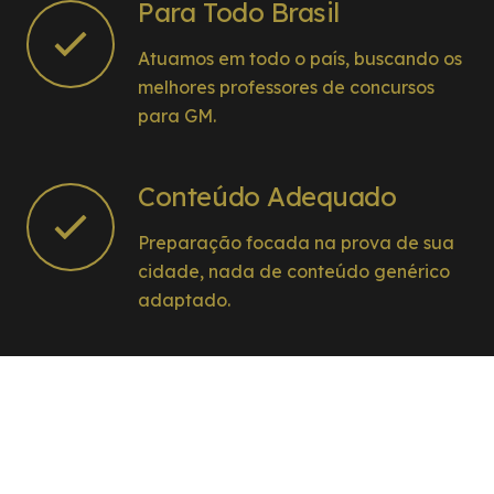
Para Todo Brasil
Atuamos em todo o país, buscando os
melhores professores de concursos
para GM.
Conteúdo Adequado
Preparação focada na prova de sua
cidade, nada de conteúdo genérico
adaptado.