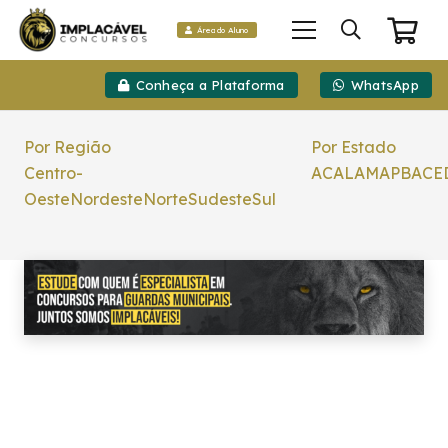
Área do Aluno
Conheça a Plataforma
WhatsApp
Por Região
Por Estado
Centro-
AC
AL
AM
AP
BA
CE
Oeste
Nordeste
Norte
Sudeste
Sul