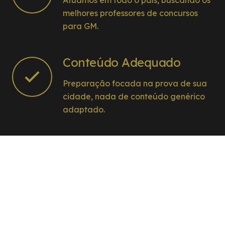
Atuamos em todo o país, buscando os
melhores professores de concursos
para GM.
Conteúdo Adequado
Preparação focada na prova de sua
cidade, nada de conteúdo genérico
adaptado.