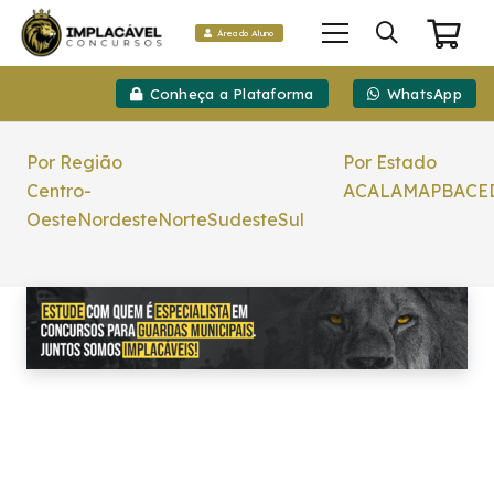
Área do Aluno
Conheça a Plataforma
WhatsApp
Por Região
Por Estado
Centro-
AC
AL
AM
AP
BA
CE
Oeste
Nordeste
Norte
Sudeste
Sul