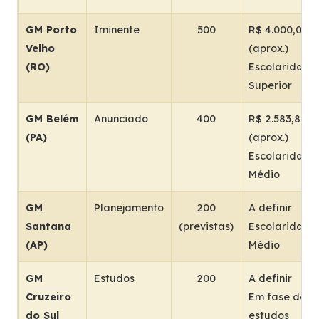
GM Porto
Iminente
500
R$ 4.000,00
Velho
(aprox.)
(RO)
Escolaridade:
Superior
GM Belém
Anunciado
400
R$ 2.583,80
(PA)
(aprox.)
Escolaridade:
Médio
GM
Planejamento
200
A definir
Santana
(previstas)
Escolaridade:
(AP)
Médio
GM
Estudos
200
A definir
Cruzeiro
Em fase de
do Sul
estudos