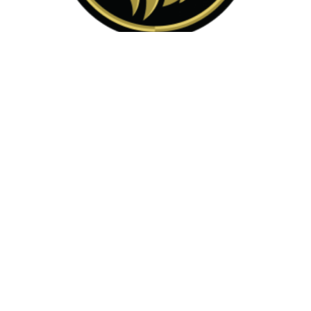
Implacável Concursos
Acreditamos que podemos auxiliar nossos queridos alunos
a alcançarem seus objetivos, independente dos obstáculos
que possam surgir, através de um estudo direcionado e
especializado, cumprindo o verdadeiro objetivo do
concurseiro: A APROVAÇÃO!