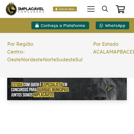
Área do Aluno
Conheça a Plataforma
WhatsApp
Por Região
Por Estado
Centro-
AC
AL
AM
AP
BA
CE
Oeste
Nordeste
Norte
Sudeste
Sul