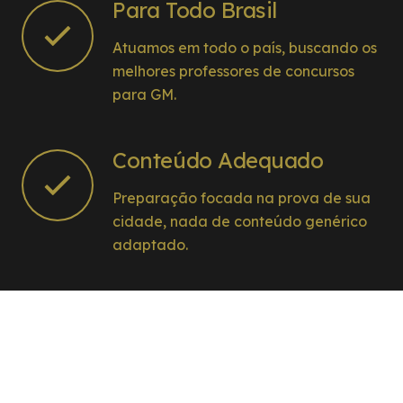
Para Todo Brasil
Atuamos em todo o país, buscando os
melhores professores de concursos
para GM.
Conteúdo Adequado
Preparação focada na prova de sua
cidade, nada de conteúdo genérico
adaptado.