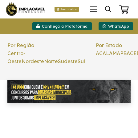
Área do Aluno
Conheça a Plataforma
WhatsApp
Por Região
Por Estado
Centro-
AC
AL
AM
AP
BA
CE
Oeste
Nordeste
Norte
Sudeste
Sul