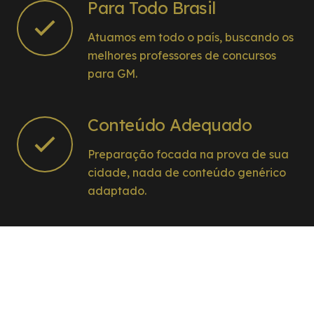
Para Todo Brasil
Atuamos em todo o país, buscando os
melhores professores de concursos
para GM.
Conteúdo Adequado
Preparação focada na prova de sua
cidade, nada de conteúdo genérico
adaptado.