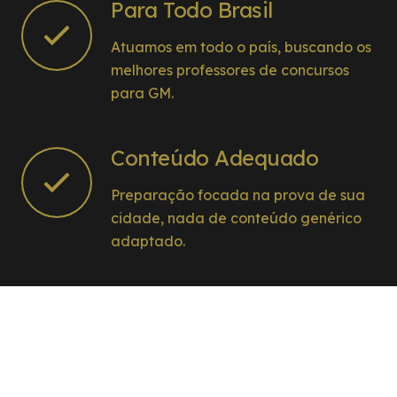
Para Todo Brasil
Atuamos em todo o país, buscando os
melhores professores de concursos
para GM.
Conteúdo Adequado
Preparação focada na prova de sua
cidade, nada de conteúdo genérico
adaptado.