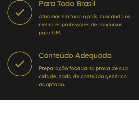
Para Todo Brasil
Atuamos em todo o país, buscando os
melhores professores de concursos
para GM.
Conteúdo Adequado
Preparação focada na prova de sua
cidade, nada de conteúdo genérico
adaptado.