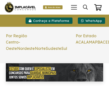
Área do Aluno
Conheça a Plataforma
WhatsApp
Por Região
Por Estado
Centro-
AC
AL
AM
AP
BA
CE
Oeste
Nordeste
Norte
Sudeste
Sul