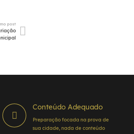
imo post
riação
nicipal
Conteúdo Adequado
Preparação focada na prova de
sua cidade, nada de conteúdo