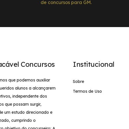
de concursos para GM.
acável Concursos
Institucional
mos que podemos auxiliar
Sobre
ueridos alunos a alcançarem
Termos de Uso
etivos, independente dos
os que possam surgir,
de um estudo direcionado e
izado, cumprindo o
ro objetivo do concurseiro: A