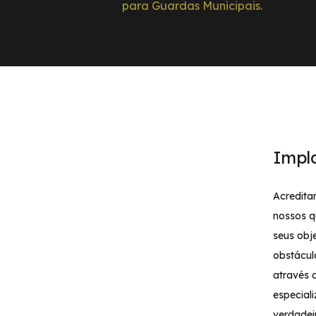
para Guardas Municipais.
Impl
Acredita
nossos q
seus obj
obstácul
através 
especial
verdadei