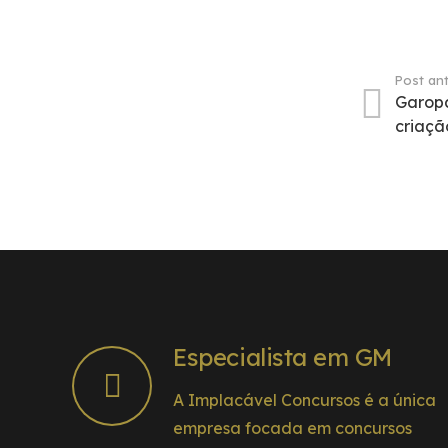
Post ant
Garop
criaçã
Especialista em GM
A Implacável Concursos é a única
empresa focada em concursos