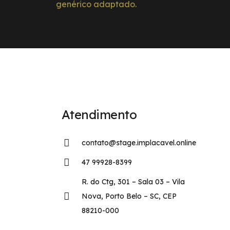
genérico adaptado.
Atendimento
contato@stage.implacavel.online
47 99928-8399
R. do Ctg, 301 – Sala 03 – Vila
Nova, Porto Belo – SC, CEP
88210-000