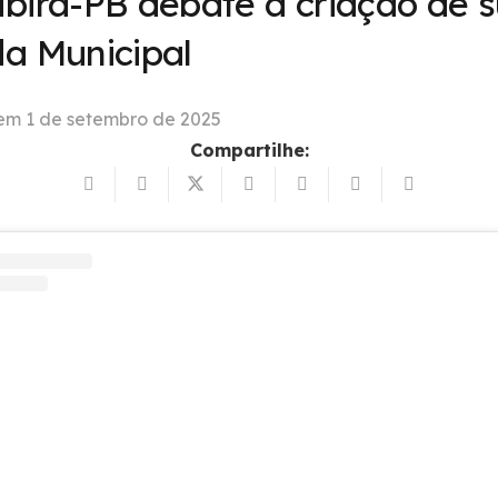
bira-PB debate a criação de 
a Municipal
 em
1 de setembro de 2025
Compartilhe: