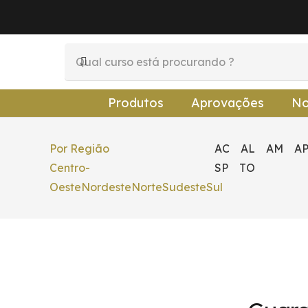
Produtos
Aprovações
No
Por Região
AC
AL
AM
A
Centro-
SP
TO
Oeste
Nordeste
Norte
Sudeste
Sul