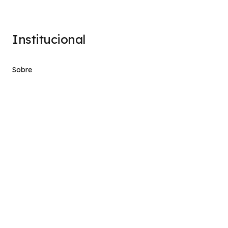
Institucional
Sobre
Termos de Uso
Atendimento
contato@stage.implacavel.online
47 99928-8399
R. do Ctg, 301 – Sala 03 – Vila Nova, Porto Belo – SC,
CEP 88210-000