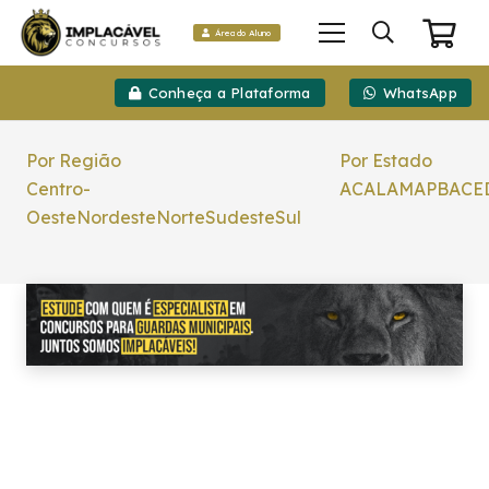
Área do Aluno
Conheça a Plataforma
WhatsApp
Por Região
Por Estado
Centro-
AC
AL
AM
AP
BA
CE
Oeste
Nordeste
Norte
Sudeste
Sul