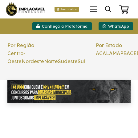
Área do Aluno
Conheça a Plataforma
WhatsApp
Por Região
Por Estado
Centro-
AC
AL
AM
AP
BA
CE
Oeste
Nordeste
Norte
Sudeste
Sul