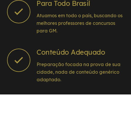
Para Todo Brasil
Atuamos em todo o país, buscando os
melhores professores de concursos
para GM.
Conteúdo Adequado
Preparação focada na prova de sua
cidade, nada de conteúdo genérico
adaptado.