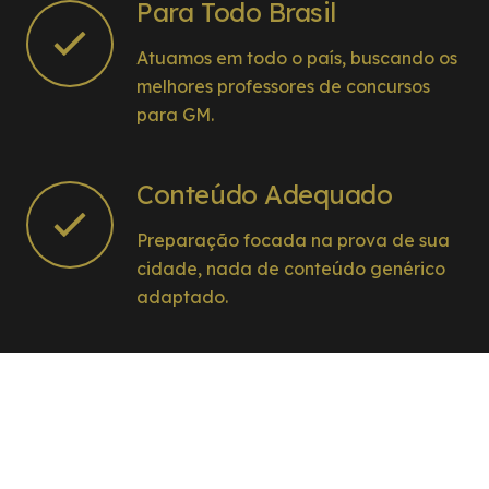
Para Todo Brasil
Atuamos em todo o país, buscando os
melhores professores de concursos
para GM.
Conteúdo Adequado
Preparação focada na prova de sua
cidade, nada de conteúdo genérico
adaptado.