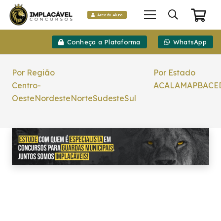
Área do Aluno
Conheça a Plataforma
WhatsApp
Por Região
Por Estado
Centro-
AC
AL
AM
AP
BA
CE
Oeste
Nordeste
Norte
Sudeste
Sul