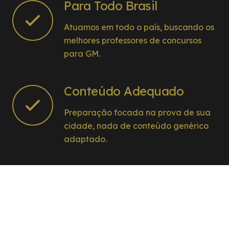
Para Todo Brasil
Atuamos em todo o país, buscando os
melhores professores de concursos
para GM.
Conteúdo Adequado
Preparação focada na prova de sua
cidade, nada de conteúdo genérico
adaptado.