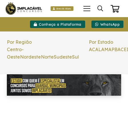
Área do Aluno
Conheça a Plataforma
WhatsApp
Por Região
Por Estado
Centro-
AC
AL
AM
AP
BA
CE
Oeste
Nordeste
Norte
Sudeste
Sul