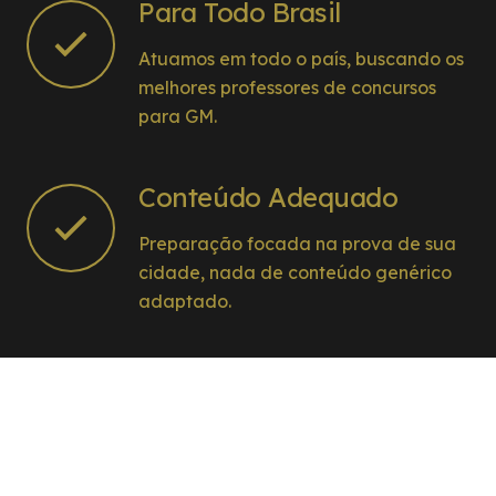
Para Todo Brasil
Atuamos em todo o país, buscando os
melhores professores de concursos
para GM.
Conteúdo Adequado
Preparação focada na prova de sua
cidade, nada de conteúdo genérico
adaptado.