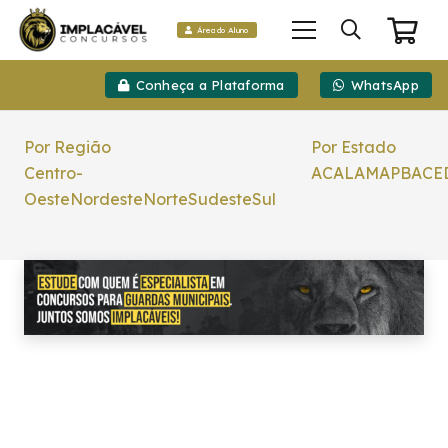
Área do Aluno
Conheça a Plataforma
WhatsApp
Por Região
Por Estado
Centro-
AC
AL
AM
AP
BA
CE
Oeste
Nordeste
Norte
Sudeste
Sul