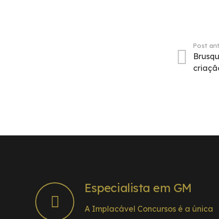
Post ant
Brusqu
criaç
Especialista em GM
A Implacável Concursos é a única