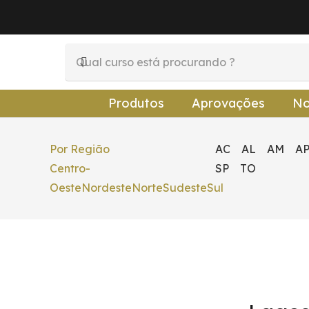
Produtos
Aprovações
No
Por Região
AC
AL
AM
A
Centro-
SP
TO
Oeste
Nordeste
Norte
Sudeste
Sul