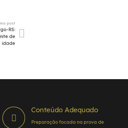
imo post
go-RS:
mite de
idade
Conteúdo Adequado
Preparação focada na prova de