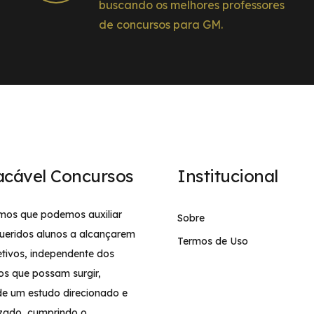
buscando os melhores professores
de concursos para GM.
acável Concursos
Institucional
mos que podemos auxiliar
Sobre
ueridos alunos a alcançarem
Termos de Uso
etivos, independente dos
os que possam surgir,
de um estudo direcionado e
izado, cumprindo o