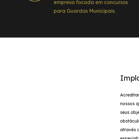
empresa focada em concursos
para Guardas Municipais.
Impl
Acredita
nossos q
seus obj
obstácul
através 
especial