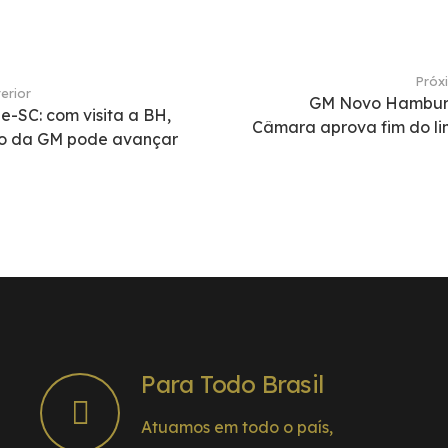
Próx
erior
GM Novo Hambur
e-SC: com visita a BH,
Câmara aprova fim do li
ão da GM pode avançar
Para Todo Brasil
Atuamos em todo o país,