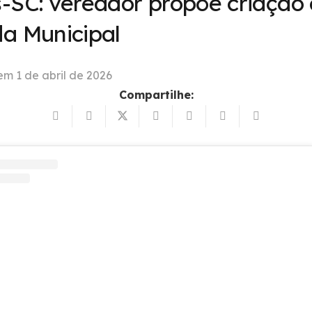
-SC: vereador propõe criação
a Municipal
 em
1 de abril de 2026
Compartilhe: