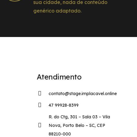
sua cidade, nada de conteúdo
genérico adaptado.
Atendimento
contato@stage.implacavel.online
47 99928-8399
R. do Ctg, 301 – Sala 03 – Vila
Nova, Porto Belo – SC, CEP
88210-000