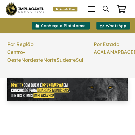
Área do Aluno
Conheça a Plataforma
WhatsApp
Por Região
Por Estado
Centro-
AC
AL
AM
AP
BA
CE
Oeste
Nordeste
Norte
Sudeste
Sul