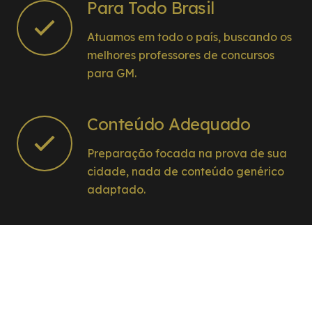
Para Todo Brasil
Atuamos em todo o país, buscando os
melhores professores de concursos
para GM.
Conteúdo Adequado
Preparação focada na prova de sua
cidade, nada de conteúdo genérico
adaptado.