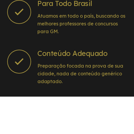
Para Todo Brasil
Atuamos em todo o país, buscando os
melhores professores de concursos
para GM.
Conteúdo Adequado
Preparação focada na prova de sua
cidade, nada de conteúdo genérico
adaptado.