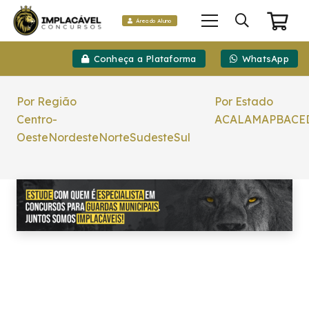
Área do Aluno
Conheça a Plataforma
WhatsApp
Por Região
Por Estado
Centro-
AC
AL
AM
AP
BA
CE
Oeste
Nordeste
Norte
Sudeste
Sul