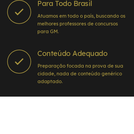
Para Todo Brasil
Atuamos em todo o país, buscando os
melhores professores de concursos
para GM.
Conteúdo Adequado
Preparação focada na prova de sua
cidade, nada de conteúdo genérico
adaptado.