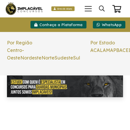
Área do Aluno
Conheça a Plataforma
WhatsApp
Por Região
Por Estado
Centro-
AC
AL
AM
AP
BA
CE
Oeste
Nordeste
Norte
Sudeste
Sul