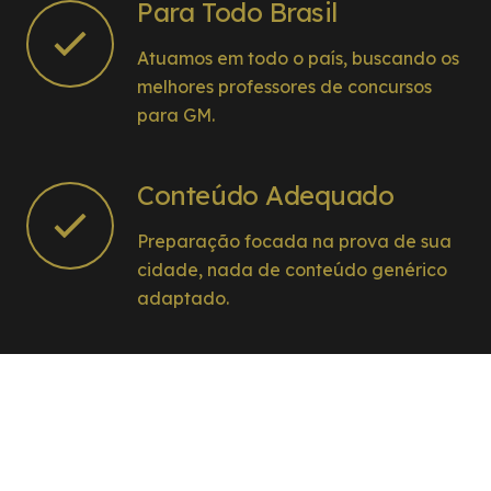
Para Todo Brasil
Atuamos em todo o país, buscando os
melhores professores de concursos
para GM.
Conteúdo Adequado
Preparação focada na prova de sua
cidade, nada de conteúdo genérico
adaptado.