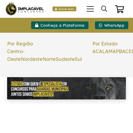
Área do Aluno
Conheça a Plataforma
WhatsApp
Por Região
Por Estado
Centro-
AC
AL
AM
AP
BA
CE
Oeste
Nordeste
Norte
Sudeste
Sul