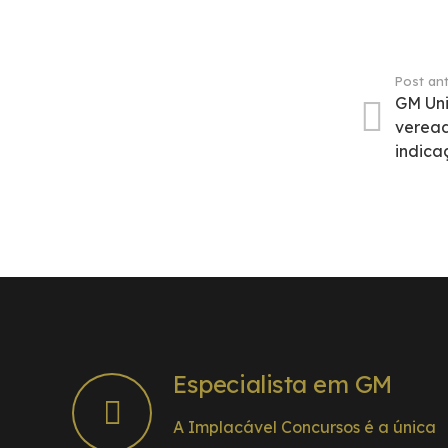
Post ant
GM Uni
veread
indica
Especialista em GM
A Implacável Concursos é a única