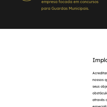
empresa focada em concursos
para Guardas Municipais.
Impl
Acredita
nossos q
seus obj
obstácul
através 
especial