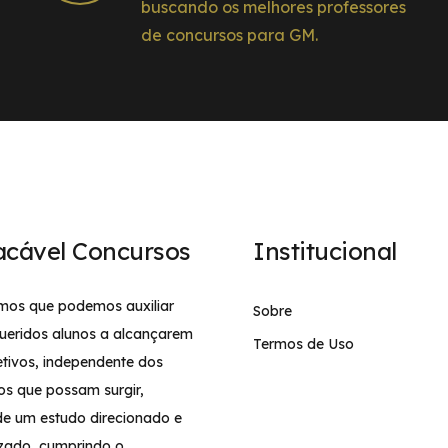
buscando os melhores professores
de concursos para GM.
acável Concursos
Institucional
mos que podemos auxiliar
Sobre
ueridos alunos a alcançarem
Termos de Uso
etivos, independente dos
os que possam surgir,
de um estudo direcionado e
izado, cumprindo o