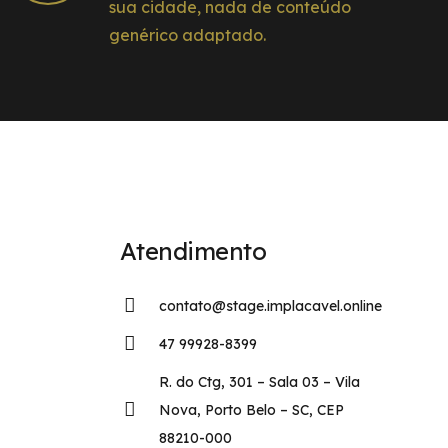
sua cidade, nada de conteúdo
genérico adaptado.
Atendimento
contato@stage.implacavel.online
47 99928-8399
R. do Ctg, 301 – Sala 03 – Vila
Nova, Porto Belo – SC, CEP
88210-000