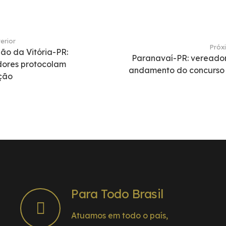
erior
Próx
ão da Vitória-PR:
Paranavaí-PR: vereado
ores protocolam
andamento do concurso
ção
Para Todo Brasil
Atuamos em todo o país,