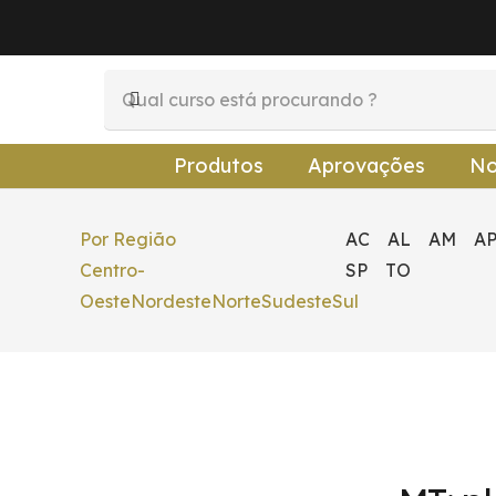
Produtos
Aprovações
No
Por Região
AC
AL
AM
A
Centro-
SP
TO
Oeste
Nordeste
Norte
Sudeste
Sul