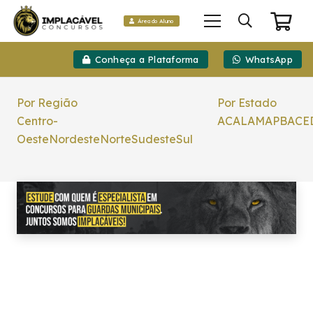
Área do Aluno
Conheça a Plataforma
WhatsApp
Por Região
Por Estado
Centro-
AC
AL
AM
AP
BA
CE
Oeste
Nordeste
Norte
Sudeste
Sul