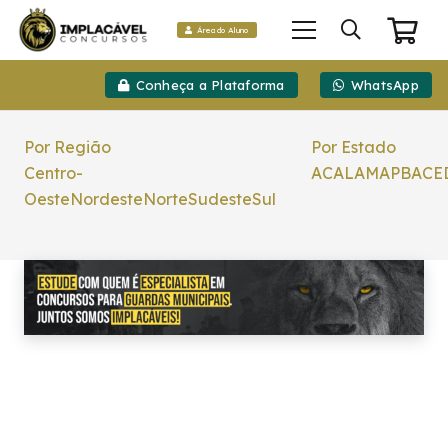
Área do Aluno
Conheça a Plataforma
WhatsApp
Por Região
Por Estado
Centro-
AC
AL
AM
AP
BA
CE
Oeste
Nordeste
Norte
Sudeste
Sul