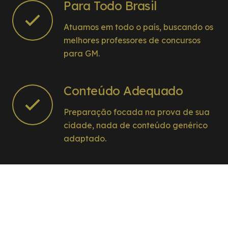
Para Todo Brasil
Atuamos em todo o país, buscando os
melhores professores de concursos
para GM.
Conteúdo Adequado
Preparação focada na prova de sua
cidade, nada de conteúdo genérico
adaptado.