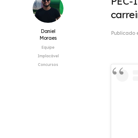
PEC-1
carre
Daniel
Publicado
Moraes
Equipe
Implacável
Concursos