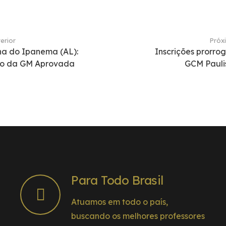
erior
Próx
a do Ipanema (AL):
Inscrições prorro
ão da GM Aprovada
GCM Pauli
Para Todo Brasil
Atuamos em todo o país,
buscando os melhores professores