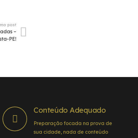
imo post
gadas –
sta-PE!
Conteúdo Adequado
Preparação focada na prova de
sua cidade, nada de conteúdo