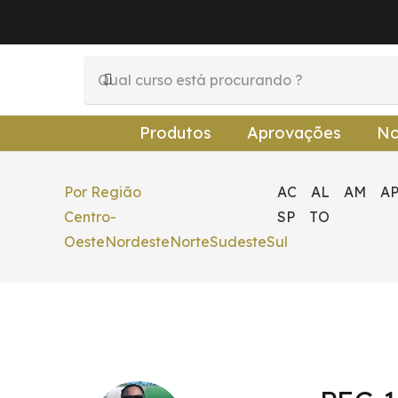
Produtos
Aprovações
No
Por Região
AC
AL
AM
A
Centro-
SP
TO
Oeste
Nordeste
Norte
Sudeste
Sul