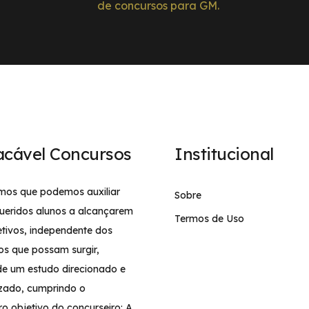
de concursos para GM.
acável Concursos
Institucional
mos que podemos auxiliar
Sobre
ueridos alunos a alcançarem
Termos de Uso
etivos, independente dos
os que possam surgir,
de um estudo direcionado e
izado, cumprindo o
ro objetivo do concurseiro: A