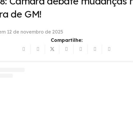
8: Câmara debate mudanças 
ira de GM!
 em
12 de novembro de 2025
Compartilhe: