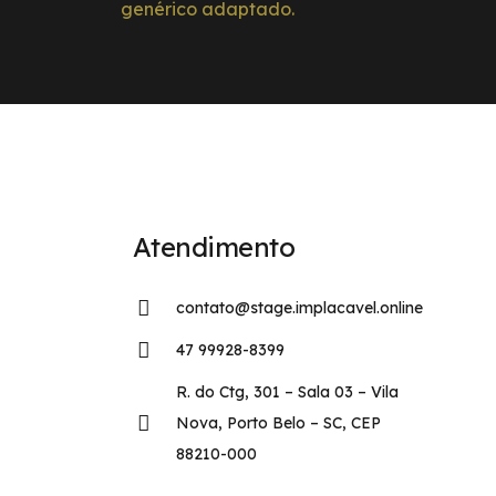
genérico adaptado.
Atendimento
contato@stage.implacavel.online
47 99928-8399
R. do Ctg, 301 – Sala 03 – Vila
Nova, Porto Belo – SC, CEP
88210-000