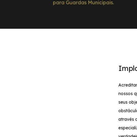
para Guardas Municipais.
Impl
Acredita
nossos q
seus obj
obstácul
através 
especial
verdadei