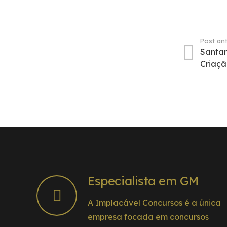
Post ant
Santan
Criaç
Especialista em GM
A Implacável Concursos é a única
empresa focada em concursos