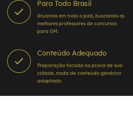
Para Todo Brasil
Atuamos em todo o país, buscando os
melhores professores de concursos
para GM.
Conteúdo Adequado
Preparação focada na prova de sua
cidade, nada de conteúdo genérico
adaptado.