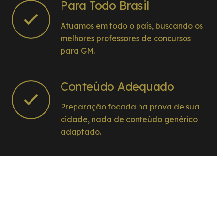
Para Todo Brasil
Atuamos em todo o país, buscando os
melhores professores de concursos
para GM.
Conteúdo Adequado
Preparação focada na prova de sua
cidade, nada de conteúdo genérico
adaptado.