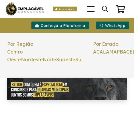
Área do Aluno
Conheça a Plataforma
WhatsApp
Por Região
Por Estado
Centro-
AC
AL
AM
AP
BA
CE
Oeste
Nordeste
Norte
Sudeste
Sul