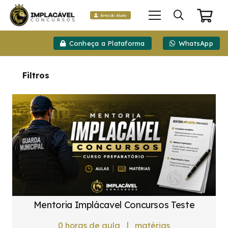
Área do Aluno
Conheça a Plataforma
WhatsApp
Filtros
Mentoria Implácavel Concursos Teste
|
0
horas de aula
matérias