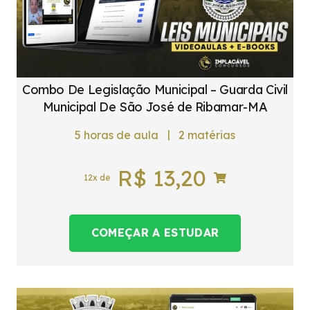
Combo De Legislação Municipal – Guarda Civil
Municipal De São José de Ribamar-MA
|
5
horas de aula
2
matérias
R$
13,20
12x de
COMEÇAR A ESTUDAR