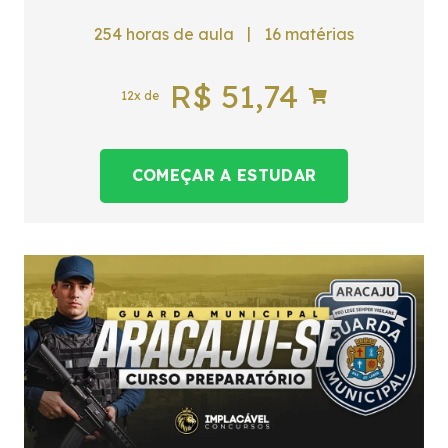
|
254
horas de aula
16
matérias
R$
51,74
12x de
COMEÇAR A ESTUDAR