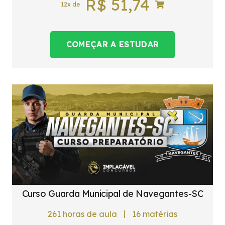
R$
51,74
12x de
COMEÇAR A ESTUDAR
Curso Guarda Municipal de Navegantes-SC
|
261
horas de aula
16
matérias