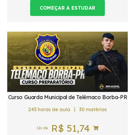
COMEÇAR A ESTUDAR
Curso Guarda Municipal de Telêmaco Borba-PR
|
243
horas de aula
30
matérias
R$
51,74
12x de