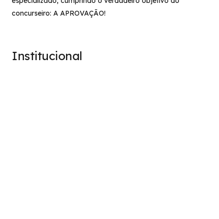
especializado, cumprindo o verdadeiro objetivo do
concurseiro: A APROVAÇÃO!
Institucional
Sobre
Termos de Uso
Atendimento
contato@stage.implacavel.online
47 99928-8399
R. do Ctg, 301 – Sala 03 – Vila Nova, Porto Belo – SC,
CEP 88210-000