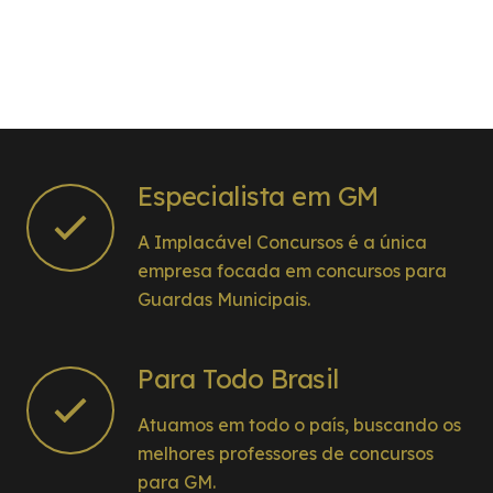
Especialista em GM
A Implacável Concursos é a única
empresa focada em concursos para
Guardas Municipais.
Para Todo Brasil
Atuamos em todo o país, buscando os
melhores professores de concursos
para GM.