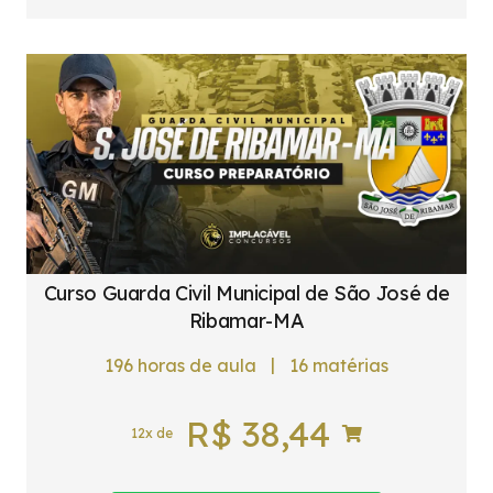
Curso Guarda Civil Municipal de São José de
Ribamar-MA
|
196
horas de aula
16
matérias
R$
38,44
12x de