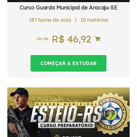
Curso Guarda Municipal de Aracaju-SE
|
187
horas de aula
10
matérias
R$
46,92
12x de
COMEÇAR A ESTUDAR