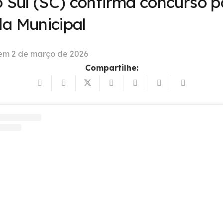
o Sul (SC) confirma concurso p
a Municipal
 em
2 de março de 2026
Compartilhe: