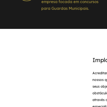
empresa focada em concursos
para Guardas Municipais.
Impl
Acredita
nossos q
seus obj
obstácul
através 
especial