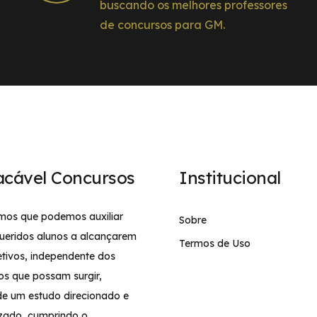
buscando os melhores professores
de concursos para GM.
acável Concursos
Institucional
mos que podemos auxiliar
Sobre
ueridos alunos a alcançarem
Termos de Uso
etivos, independente dos
os que possam surgir,
de um estudo direcionado e
izado, cumprindo o