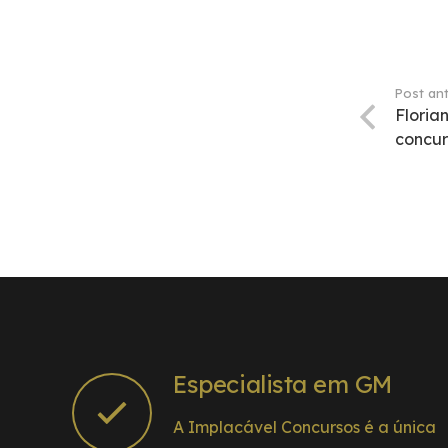
Post ant
Floria
concu
Especialista em GM
A Implacável Concursos é a única