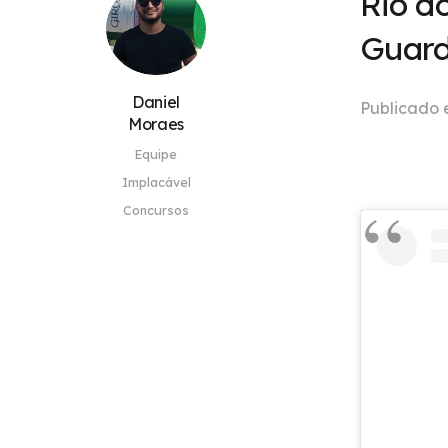
Rio d
Guard
Daniel
Publicado
Moraes
Equipe
Implacável
Concursos