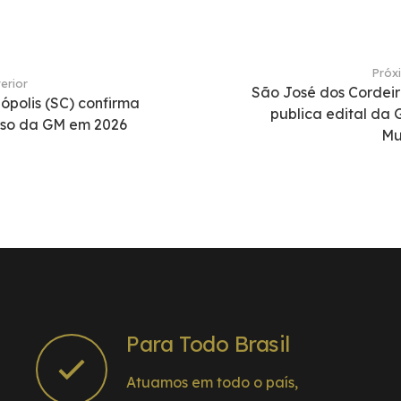
Próx
erior
São José dos Cordeir
nópolis (SC) confirma
publica edital da
rso da GM em 2026
Mu
Para Todo Brasil
Atuamos em todo o país,