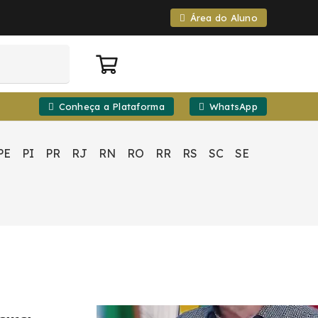
Área do Aluno
Conheça a Plataforma
WhatsApp
PE
PI
PR
RJ
RN
RO
RR
RS
SC
SE