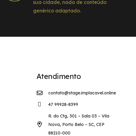
sua cidade, nada de conteúdo
genérico adaptado.
Atendimento
contato@stage.implacavel.online
47 99928-8399
R. do Ctg, 301 – Sala 03 – Vila
Nova, Porto Belo – SC, CEP
88210-000