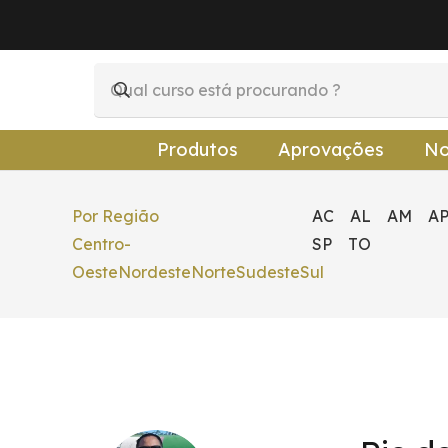
Produtos
Aprovações
No
Por Região
AC
AL
AM
A
Centro-
SP
TO
Oeste
Nordeste
Norte
Sudeste
Sul